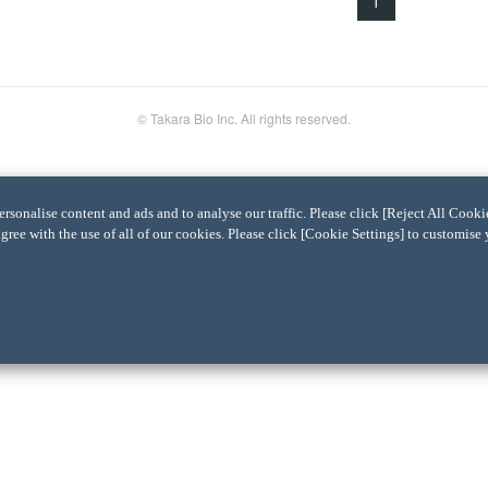
1
© Takara Bio Inc. All rights reserved.
sonalise content and ads and to analyse our traffic. Please click [Reject All Cookie
agree with the use of all of our cookies. Please click [Cookie Settings] to customise