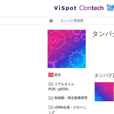
BioViewブログ｜タカラバイオ株式会社
タンパク質精製

タンパ
タンパク
総合
リアルタイム
PCR（qPCR）
幹細胞・再生医療研究
cDNA合成・クローニ
ング