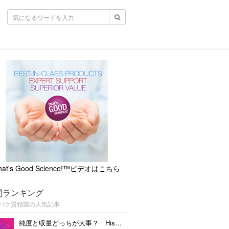
hat's Good Science!™ビデオはこちら
間ランキング
パク質精製の人気記事
純度と収量どっちが大事？ Hisタグタンパク質精製用レジン コバルト vs ニッケル