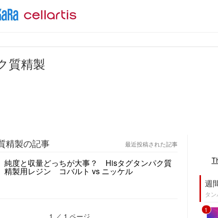
ク質精製
質精製の記事
最近投稿された記事
T
純度と収量どっちが大事？ Hisタグタンパク質
精製用レジン コバルト vs ニッケル
週
タン
1
1 ／ 1 ページ