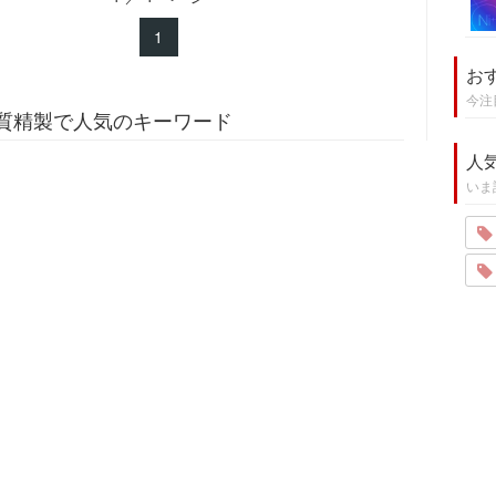
1
お
今注
質精製で人気のキーワード
人
いま