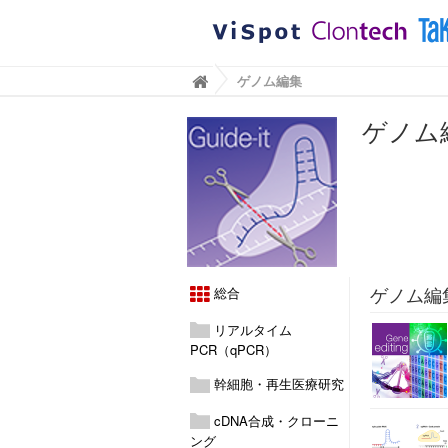
BioViewブログ｜タカラバイオ株式会社
ゲノム編集

ゲノム
ゲノム編
総合
リアルタイム
PCR（qPCR）
幹細胞・再生医療研究
cDNA合成・クローニ
ング