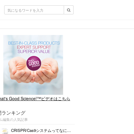
hat's Good Science!™ビデオはこちら
間ランキング
ム編集の人気記事
CRISPR/Cas9システムってなに？ －正確で効率がよく、なおかつ簡単なゲノム編集ツール－