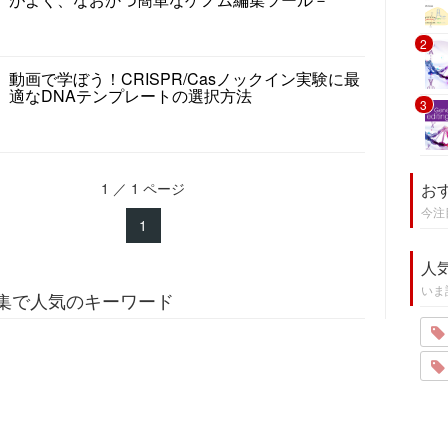
2
動画で学ぼう！CRISPR/Casノックイン実験に最
適なDNAテンプレートの選択方法
3
1 ／ 1 ページ
お
今注
1
人
いま
集で人気のキーワード