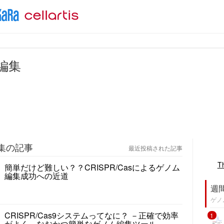
編集
集の記事
最近投稿された記事
T
簡単だけど難しい？？CRISPR/Casによるゲノム
編集成功への近道
週
ゲノ
CRISPR/Cas9システムってなに？ －正確で効率
1
がよく、なおかつ簡単なゲノム編集ツール－