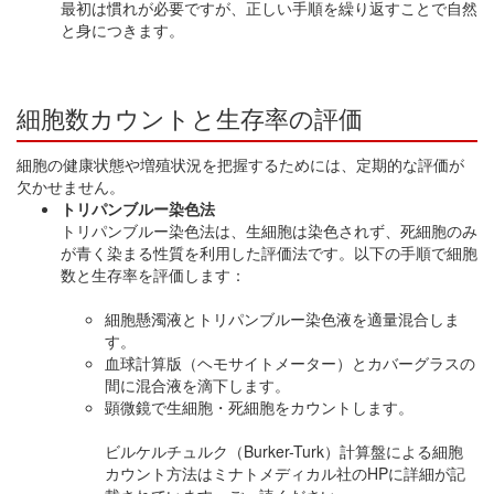
最初は慣れが必要ですが、正しい手順を繰り返すことで自然
と身につきます。
細胞数カウントと生存率の評価
細胞の健康状態や増殖状況を把握するためには、定期的な評価が
欠かせません。
トリパンブルー染色法
トリパンブルー染色法は、生細胞は染色されず、死細胞のみ
が青く染まる性質を利用した評価法です。以下の手順で細胞
数と生存率を評価します：
細胞懸濁液とトリパンブルー染色液を適量混合しま
す。
血球計算版（ヘモサイトメーター）とカバーグラスの
間に混合液を滴下します。
顕微鏡で生細胞・死細胞をカウントします。
ビルケルチュルク（Burker-Turk）計算盤による細胞
カウント方法はミナトメディカル社のHPに詳細が記