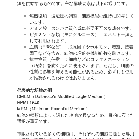
源を供給するものです。主な構成要素は以下の通りです。
無機塩類：浸透圧の調整、細胞機能の維持に関与して
います。
アミノ酸：タンパク質合成に必要不可欠な成分です。
ビタミン・糖類（主にグルコース）：エネルギー源と
して利用されます。
血清（FBSなど）：成長因子やホルモン、増殖、接着
因子などを含み、細胞の増殖や機能維持を助けます。
抗生物質（任意）：細菌などのコンタミネーション
（汚染）を防ぐために使用されます。ただし、細胞の
性質に影響を与える可能性があるため、必ずしも使用
が推奨されるわけではありません。
代表的な培地の例
：
DMEM（Dulbecco's Modified Eagle Medium）
RPMI-1640
MEM（Minimum Essential Medium）
細胞の種類によって適した培地が異なるため、目的に応じた
選択が重要です。
市販されている多くの細胞は、それぞれの細胞に適した専用