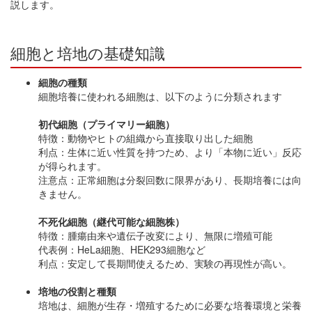
説します。
細胞と培地の基礎知識
細胞の種類
細胞培養に使われる細胞は、以下のように分類されます
初代細胞（プライマリー細胞）
特徴：動物やヒトの組織から直接取り出した細胞
利点：生体に近い性質を持つため、より「本物に近い」反応
が得られます。
注意点：正常細胞は分裂回数に限界があり、長期培養には向
きません。
不死化細胞（継代可能な細胞株）
特徴：腫瘍由来や遺伝子改変により、無限に増殖可能
代表例：HeLa細胞、HEK293細胞など
利点：安定して長期間使えるため、実験の再現性が高い。
培地の役割と種類
培地は、細胞が生存・増殖するために必要な培養環境と栄養