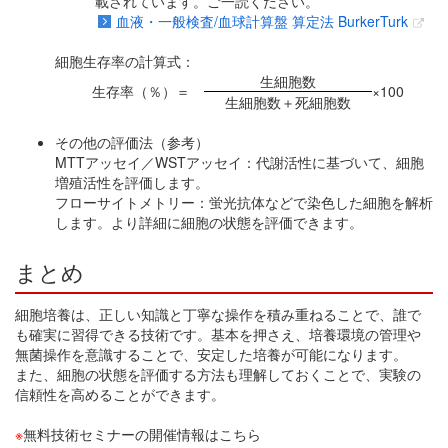
載されています。ご一読ください。
血液・一般検査/血球計算盤 算定法 BurkerTurk
細胞生存率の計算式：
生細胞数
生存率（％）＝
×100
生細胞数＋死細胞数
その他の評価法（参考）
MTTアッセイ／WSTアッセイ：代謝活性に基づいて、細胞
増殖活性を評価します。
フローサイトメトリー：蛍光抗体などで染色した細胞を解析
します。より詳細に細胞の状態を評価できます。
まとめ
細胞培養は、正しい知識と丁寧な操作を積み重ねることで、誰で
も確実に習得できる技術です。基本を押さえ、培養環境の管理や
無菌操作を意識することで、安定した培養が可能になります。
また、細胞の状態を評価する方法も理解しておくことで、実験の
信頼性を高めることができます。
※
無料技術セミナーの開催情報はこちら