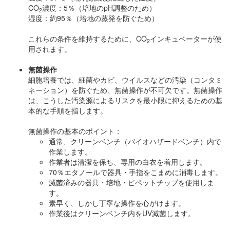
CO
濃度：5％（培地のpH調整のため）
2
湿度：約95％（培地の蒸発を防ぐため）
これらの条件を維持するために、CO
インキュベーターが使
2
用されます。
無菌操作
細胞培養では、細菌やカビ、ウイルスなどの汚染（コンタミ
ネーション）を防ぐため、無菌操作が不可欠です。無菌操作
は、こうした汚染源によるリスクを最小限に抑えるための基
本的な手順を指します。
無菌操作の基本のポイント：
通常、クリーンベンチ（バイオハザードベンチ）内で
作業します。
作業者は清潔を保ち、専用の白衣を着用します。
70％エタノールで器具・手指をこまめに消毒します。
滅菌済みの器具・培地・ピペットチップを使用しま
す。
素早く、しかし丁寧な操作を心がけます。
作業後はクリーンベンチ内をUV滅菌します。