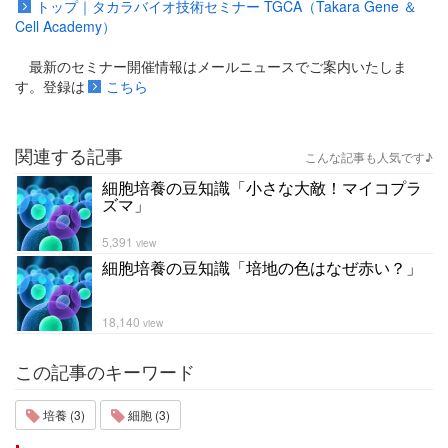
トップ｜タカラバイオ技術セミナー TGCA（Takara Gene ＆
Cell Academy）
最新のセミナー開催情報はメールニュースでご案内いたしま
す。登録は
こちら
関連する記事
こんな記事も人気です♪
細胞培養の豆知識「小さな大敵！マイコプラ
ズマ」
5,391
view
細胞培養の豆知識「培地の色はなぜ赤い？」
18,140
view
この記事のキーワード
培養 (3)
細胞 (3)