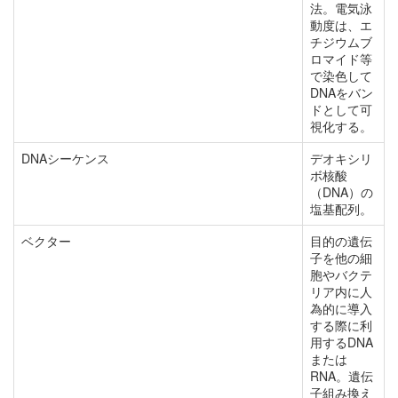
法。電気泳
動度は、エ
チジウムブ
ロマイド等
で染色して
DNAをバン
ドとして可
視化する。
DNAシーケンス
デオキシリ
ボ核酸
（DNA）の
塩基配列。
ベクター
目的の遺伝
子を他の細
胞やバクテ
リア内に人
為的に導入
する際に利
用するDNA
または
RNA。遺伝
子組み換え