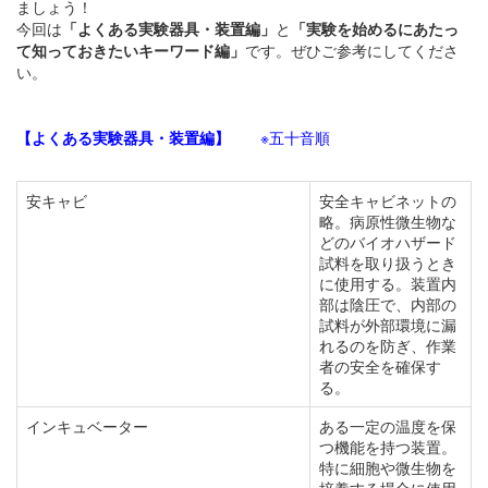
ましょう！
今回は
「よくある実験器具・装置編」
と
「実験を始めるにあたっ
て知っておきたいキーワード編」
です。ぜひご参考にしてくださ
い。
【よくある実験器具・装置編】
※五十音順
安キャビ
安全キャビネットの
略。病原性微生物な
どのバイオハザード
試料を取り扱うとき
に使用する。装置内
部は陰圧で、内部の
試料が外部環境に漏
れるのを防ぎ、作業
者の安全を確保す
る。
インキュベーター
ある一定の温度を保
つ機能を持つ装置。
特に細胞や微生物を