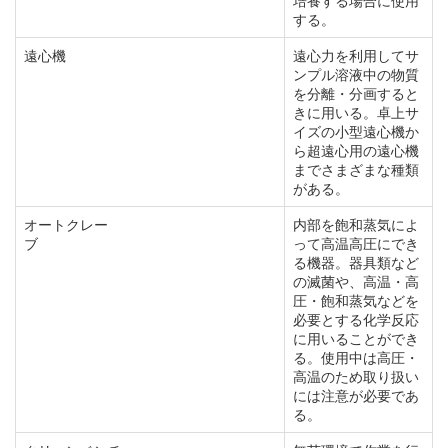
培養する場合に使用
する。
遠心機
遠心力を利用してサ
ンプル溶液中の物質
を分離・分画すると
きに用いる。卓上サ
イズの小型遠心機か
ら超遠心用の遠心機
までさまざまな種類
がある。
オートクレー
内部を飽和蒸気によ
ブ
って高温高圧にでき
る機器。器具類など
の滅菌や、高温・高
圧・飽和蒸気などを
必要とする化学反応
に用いることができ
る。使用中は高圧・
高温のため取り扱い
には注意が必要であ
る。