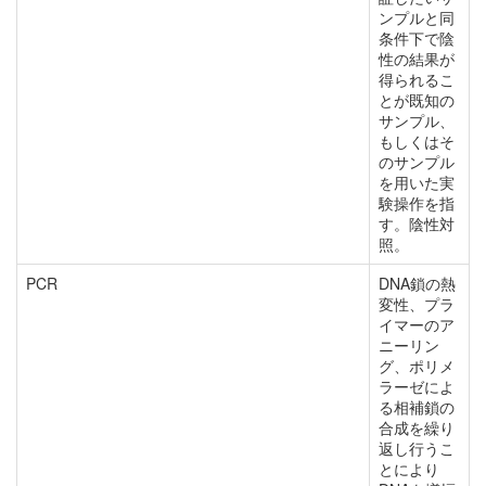
ンプルと同
条件下で陰
性の結果が
得られるこ
とが既知の
サンプル、
もしくはそ
のサンプル
を用いた実
験操作を指
す。陰性対
照。
PCR
DNA鎖の熱
変性、プラ
イマーのア
ニーリン
グ、ポリメ
ラーゼによ
る相補鎖の
合成を繰り
返し行うこ
とにより