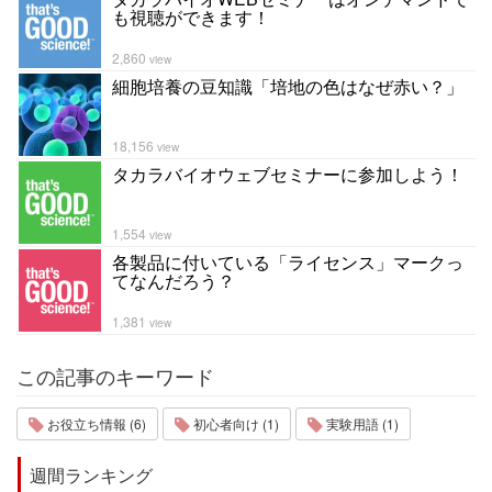
も視聴ができます！
2,860
view
細胞培養の豆知識「培地の色はなぜ赤い？」
18,156
view
タカラバイオウェブセミナーに参加しよう！
1,554
view
各製品に付いている「ライセンス」マークっ
てなんだろう？
1,381
view
この記事のキーワード
お役立ち情報 (6)
初心者向け (1)
実験用語 (1)
週間ランキング