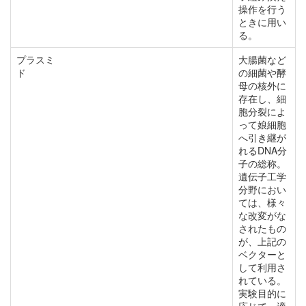
操作を行う
ときに用い
る。
プラスミ
大腸菌など
ド
の細菌や酵
母の核外に
存在し、細
胞分裂によ
って娘細胞
へ引き継が
れるDNA分
子の総称。
遺伝子工学
分野におい
ては、様々
な改変がな
されたもの
が、上記の
ベクターと
して利用さ
れている。
実験目的に